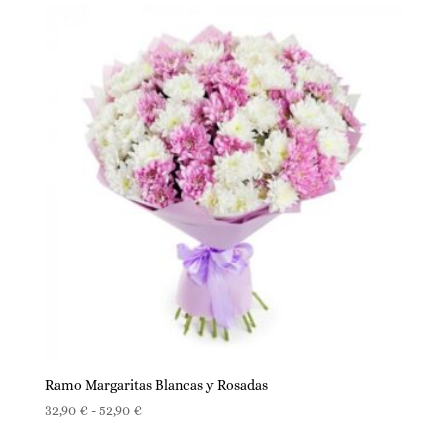
Ramo Margaritas Blancas y Rosadas
Rango
32,90
€
-
52,90
€
de