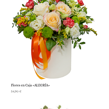
59,90 €
hasta
99,90 €
Flores en Caja «ALEGRÍA»
54,90
€