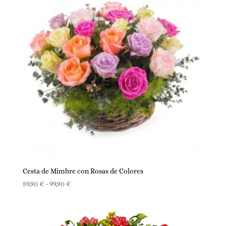
hasta
69,90 €
Cesta de Mimbre con Rosas de Colores
Rango
59,90
€
-
99,90
€
de
precios:
desde